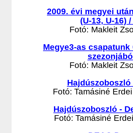
2009. évi megyei utá
(U-13, U-16) 
Fotó: Makleit Zso
Megye3-as csapatunk 
szezonjábó
Fotó: Makleit Zso
Hajdúszoboszló -
Fotó: Tamásiné Erdei 
Hajdúszoboszló - D
Fotó: Tamásiné Erdei 