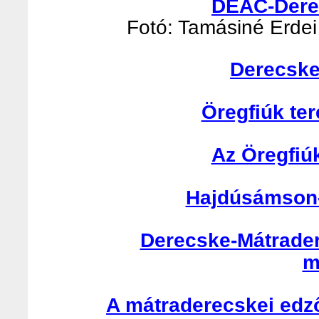
DEAC-Derec
Fotó: Tamásiné Erdei 
Derecske
Öregfiúk te
Az Öregfiú
Hajdúsámson-
Derecske-Mátrader
m
A mátraderecskei edző