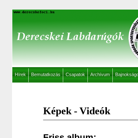
Hírek
Bemutatkozás
Csapatok
Archívum
Bajnokság
Képek - Videók
Friss album: