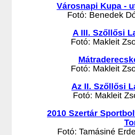
Városnapi Kupa - u
Fotó: Benedek Dór
A III. Szőllősi
Fotó: Makleit Zso
Mátraderecsk
Fotó: Makleit Zso
Az II. Szőllősi
Fotó: Makleit Zso
2010 Szertár Sportbo
To
Fotó: Tamásiné Erde