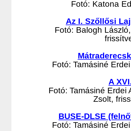
Fotó: Katona Edi
Az I. Szőllősi L
Fotó: Balogh László, 
frissít
Mátraderecsk
Fotó: Tamásiné Erdei 
A XVI
Fotó: Tamásiné Erdei 
Zsolt, fri
BUSE-DLSE (felnőt
Fotó: Tamásiné Erdei 