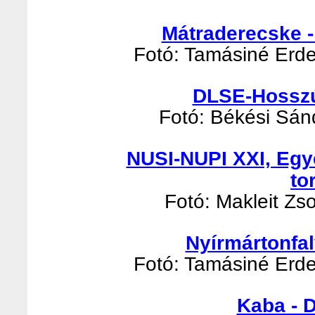
Mátraderecske -
Fotó: Tamásiné Erde
DLSE-Hosszúp
Fotó: Békési Sánd
NUSI-NUPI XXI, Egy
to
Fotó: Makleit Zso
Nyírmártonfal
Fotó: Tamásiné Erde
Kaba - 