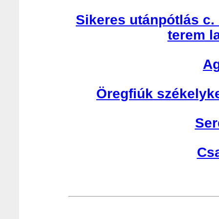
Sikeres utánpótlás c.
terem l
Ag
Öregfiúk székelyk
Ser
Cs