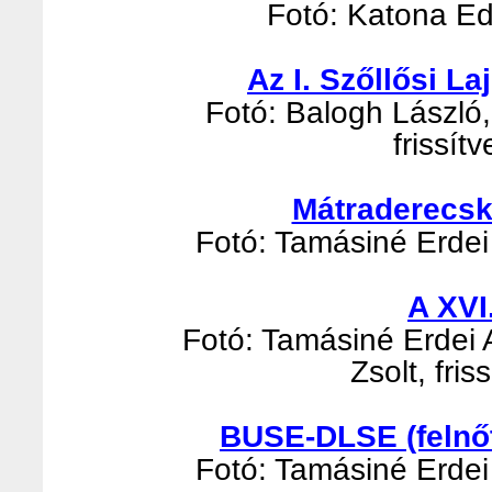
Fotó: Katona Edi
Az I. Szőllősi L
Fotó: Balogh László, 
frissít
Mátraderecsk
Fotó: Tamásiné Erdei 
A XVI
Fotó: Tamásiné Erdei 
Zsolt, fri
BUSE-DLSE (felnőt
Fotó: Tamásiné Erdei 