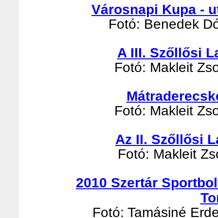
Városnapi Kupa - u
Fotó: Benedek Dór
A III. Szőllősi
Fotó: Makleit Zso
Mátraderecsk
Fotó: Makleit Zso
Az II. Szőllősi
Fotó: Makleit Zso
2010 Szertár Sportbo
To
Fotó: Tamásiné Erde