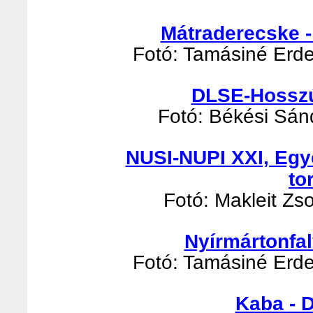
Mátraderecske -
Fotó: Tamásiné Erde
DLSE-Hosszúp
Fotó: Békési Sánd
NUSI-NUPI XXI, Egy
to
Fotó: Makleit Zso
Nyírmártonfal
Fotó: Tamásiné Erde
Kaba - 