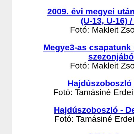
2009. évi megyei utá
(U-13, U-16) 
Fotó: Makleit Zso
Megye3-as csapatunk 
szezonjábó
Fotó: Makleit Zso
Hajdúszoboszló -
Fotó: Tamásiné Erdei 
Hajdúszoboszló - D
Fotó: Tamásiné Erdei 