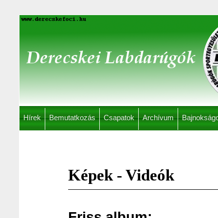
Hírek
Bemutatkozás
Csapatok
Archívum
Bajnokság
Képek - Videók
Friss album: