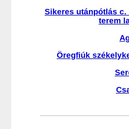
Sikeres utánpótlás c.
terem l
Ag
Öregfiúk székelyk
Ser
Cs