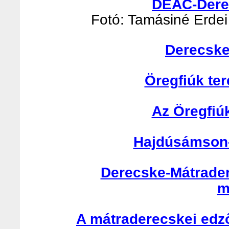
DEAC-Derec
Fotó: Tamásiné Erdei 
Derecske
Öregfiúk te
Az Öregfiú
Hajdúsámson-
Derecske-Mátrader
m
A mátraderecskei edző