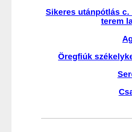
Sikeres utánpótlás c.
terem l
Ag
Öregfiúk székelyk
Ser
Cs