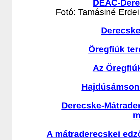
DEAC-Derec
Fotó: Tamásiné Erdei 
Derecske
Öregfiúk te
Az Öregfiú
Hajdúsámson-
Derecske-Mátrader
m
A mátraderecskei edző