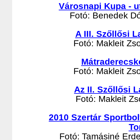
Városnapi Kupa - u
Fotó: Benedek Dór
A III. Szőllősi
Fotó: Makleit Zso
Mátraderecsk
Fotó: Makleit Zso
Az II. Szőllősi
Fotó: Makleit Zso
2010 Szertár Sportbo
To
Fotó: Tamásiné Erde