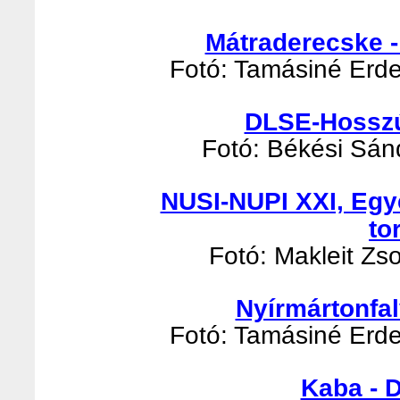
Mátraderecske -
Fotó: Tamásiné Erde
DLSE-Hosszúp
Fotó: Békési Sánd
NUSI-NUPI XXI, Egy
to
Fotó: Makleit Zso
Nyírmártonfal
Fotó: Tamásiné Erde
Kaba - 