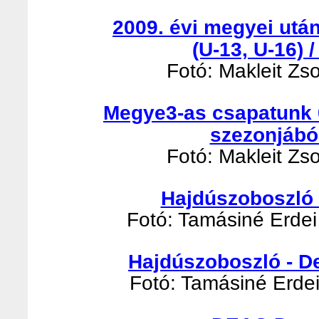
2009. évi megyei utá
(U-13, U-16) 
Fotó: Makleit Zso
Megye3-as csapatunk 
szezonjábó
Fotó: Makleit Zso
Hajdúszoboszló -
Fotó: Tamásiné Erdei 
Hajdúszoboszló - D
Fotó: Tamásiné Erdei 