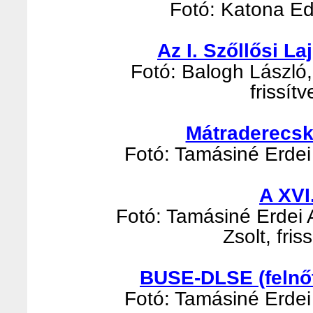
Fotó: Katona Edi
Az I. Szőllősi L
Fotó: Balogh László, 
frissít
Mátraderecsk
Fotó: Tamásiné Erdei 
A XVI
Fotó: Tamásiné Erdei 
Zsolt, fri
BUSE-DLSE (felnőt
Fotó: Tamásiné Erdei 