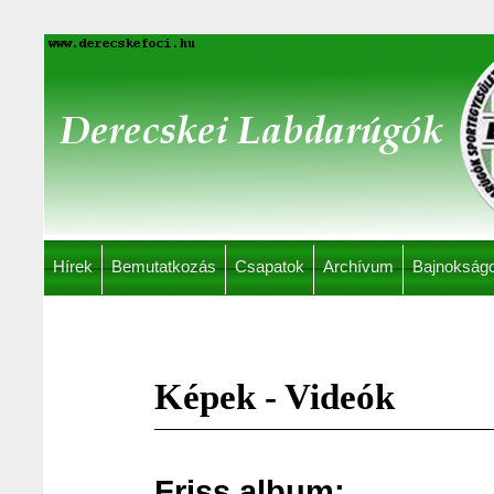
Hírek
Bemutatkozás
Csapatok
Archívum
Bajnokság
Képek - Videók
Friss album: