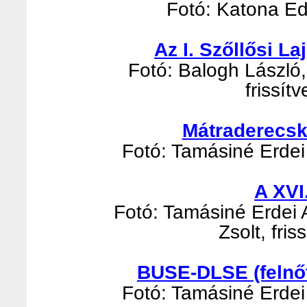
Fotó: Katona Edi
Az I. Szőllősi L
Fotó: Balogh László, 
frissít
Mátraderecsk
Fotó: Tamásiné Erdei 
A XVI
Fotó: Tamásiné Erdei 
Zsolt, fri
BUSE-DLSE (felnőt
Fotó: Tamásiné Erdei 