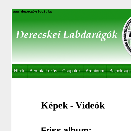
Hírek
Bemutatkozás
Csapatok
Archívum
Bajnokság
Képek - Videók
Friss album: