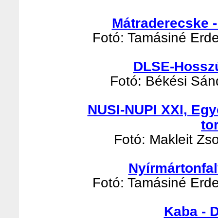
Mátraderecske -
Fotó: Tamásiné Erde
DLSE-Hosszúp
Fotó: Békési Sánd
NUSI-NUPI XXI, Egy
to
Fotó: Makleit Zso
Nyírmártonfal
Fotó: Tamásiné Erde
Kaba - 