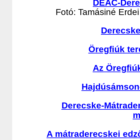
DEAC-Derec
Fotó: Tamásiné Erdei 
Derecske
Öregfiúk te
Az Öregfiú
Hajdúsámson-
Derecske-Mátrader
m
A mátraderecskei edző