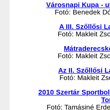
Városnapi Kupa - u
Fotó: Benedek Dór
A III. Szőllősi
Fotó: Makleit Zso
Mátraderecsk
Fotó: Makleit Zso
Az II. Szőllősi
Fotó: Makleit Zso
2010 Szertár Sportbo
To
Fotó: Tamásiné Erde