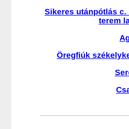
Sikeres utánpótlás c.
terem l
Ag
Öregfiúk székelyk
Ser
Cs