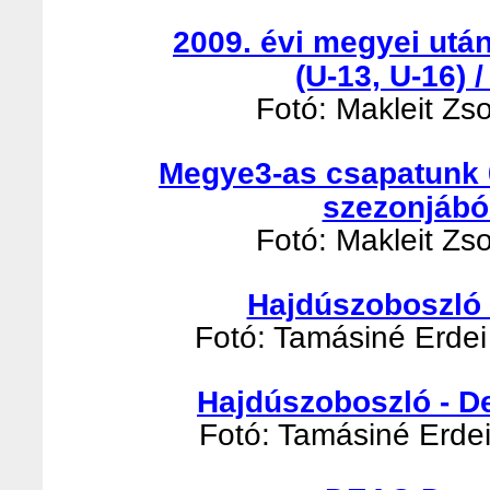
2009. évi megyei utá
(U-13, U-16) 
Fotó: Makleit Zso
Megye3-as csapatunk 
szezonjábó
Fotó: Makleit Zso
Hajdúszoboszló -
Fotó: Tamásiné Erdei 
Hajdúszoboszló - D
Fotó: Tamásiné Erdei 