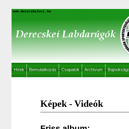
Hírek
Bemutatkozás
Csapatok
Archívum
Bajnokság
Képek - Videók
Friss album: