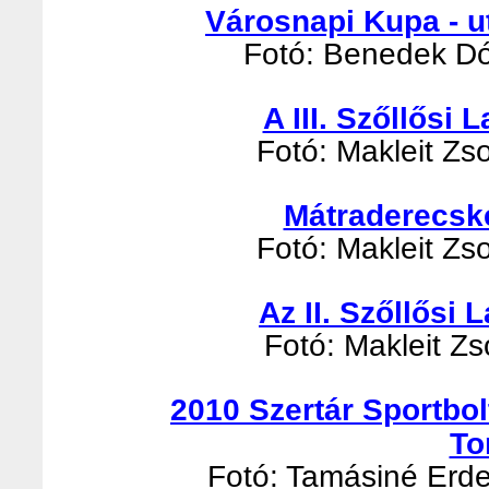
Városnapi Kupa - u
Fotó: Benedek Dór
A III. Szőllősi
Fotó: Makleit Zso
Mátraderecsk
Fotó: Makleit Zso
Az II. Szőllősi
Fotó: Makleit Zso
2010 Szertár Sportbo
To
Fotó: Tamásiné Erde