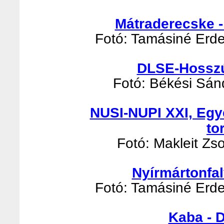
Mátraderecske -
Fotó: Tamásiné Erde
DLSE-Hosszúp
Fotó: Békési Sánd
NUSI-NUPI XXI, Egy
to
Fotó: Makleit Zso
Nyírmártonfal
Fotó: Tamásiné Erde
Kaba - 