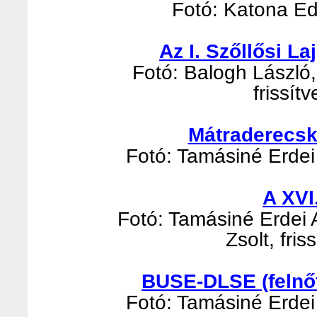
Fotó: Katona Edi
Az I. Szőllősi L
Fotó: Balogh László, 
frissít
Mátraderecsk
Fotó: Tamásiné Erdei 
A XVI
Fotó: Tamásiné Erdei 
Zsolt, fri
BUSE-DLSE (felnőt
Fotó: Tamásiné Erdei 