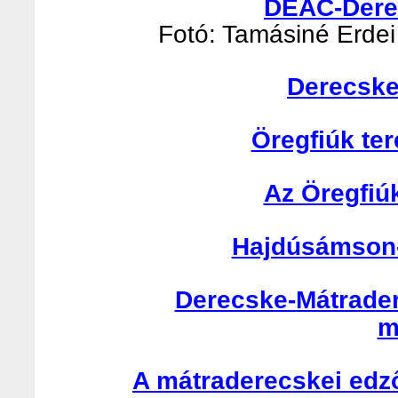
DEAC-Derec
Fotó: Tamásiné Erdei 
Derecske
Öregfiúk te
Az Öregfiú
Hajdúsámson-
Derecske-Mátrader
m
A mátraderecskei edző