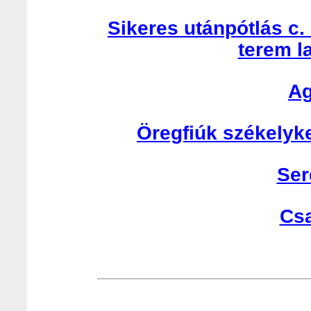
Sikeres utánpótlás c.
terem l
Ag
Öregfiúk székelyk
Ser
Cs