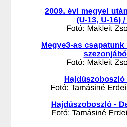
2009. évi megyei utá
(U-13, U-16) 
Fotó: Makleit Zso
Megye3-as csapatunk 
szezonjábó
Fotó: Makleit Zso
Hajdúszoboszló -
Fotó: Tamásiné Erdei 
Hajdúszoboszló - D
Fotó: Tamásiné Erdei 