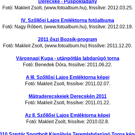
Derecske - Püspökladány
Fotó: Makleit Zsolt, (www.fotoalbum.hu), frissítve: 2012.03.25.
IV. Szőllősi Lajos Emléktorna fotóalbuma
Fotó: Nagy Róbert, (www.fotoalbum.hu), frissítve: 2012.02.19.
2011 őszi Bozsik-program
Fotó: Makleit Zsolt, (www.fotoalbum.hu) frissítve: 2011.12.20.
Városnapi Kupa - utánpótlás labdarúgó torna
Fotó: Benedek Dóra, frissítve: 2011.06.22.
A III. Szőllősi Lajos Emléktorna képei
Fotó: Makleit Zsolt, frissítve: 2011.02.07.
Mátraderecskeiek Derecskén 2011
Fotó: Makleit Zsolt, frissítve: 2011.01.22.
Az II. Szőllősi Lajos Emléktorna képei
Fotó: Makleit Zsolt, frissítve: 2010.02.8.
010 Szertár Sportbolt Kispályás Teremlabdarúgó Torna kép