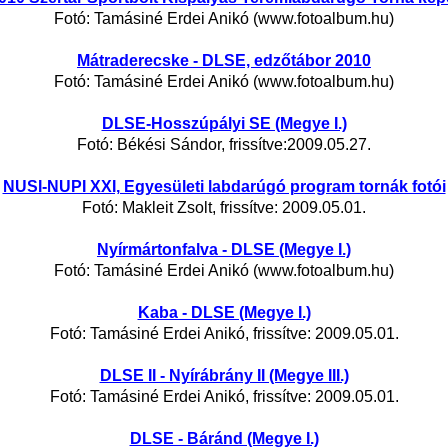
Fotó: Tamásiné Erdei Anikó (www.fotoalbum.hu)
Mátraderecske - DLSE, edzőtábor 2010
Fotó: Tamásiné Erdei Anikó (www.fotoalbum.hu)
DLSE-Hosszúpályi SE (Megye I.)
Fotó: Békési Sándor, frissítve:2009.05.27.
NUSI-NUPI XXI, Egyesületi labdarúgó program tornák fotói
Fotó: Makleit Zsolt, frissítve: 2009.05.01.
Nyírmártonfalva - DLSE (Megye I.)
Fotó: Tamásiné Erdei Anikó (www.fotoalbum.hu)
Kaba - DLSE (Megye I.)
Fotó: Tamásiné Erdei Anikó, frissítve: 2009.05.01.
DLSE II - Nyírábrány II (Megye III.)
Fotó: Tamásiné Erdei Anikó, frissítve: 2009.05.01.
DLSE - Báránd (Megye I.)