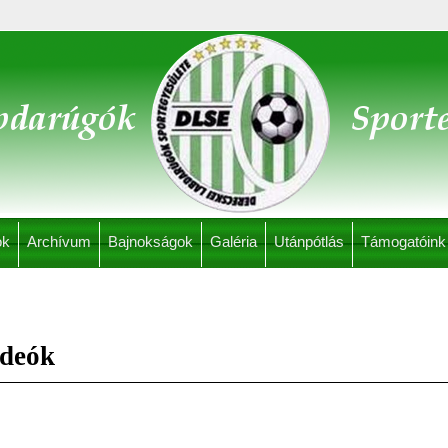
ok
Archívum
Bajnokságok
Galéria
Utánpótlás
Támogatóink
ideók