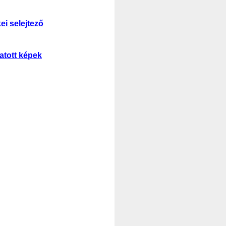
ei selejtező
atott képek