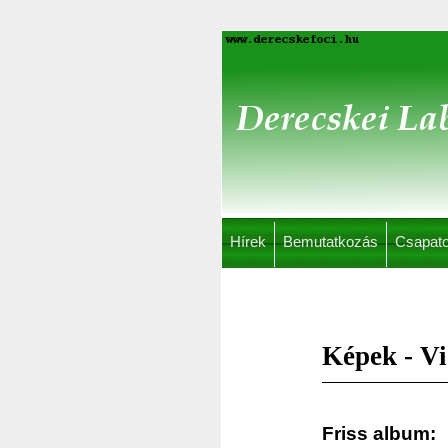
Hírek
Bemutatkozás
Csapat
Képek - V
Friss album: