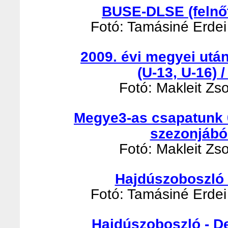
BUSE-DLSE (felnőt
Fotó: Tamásiné Erdei 
2009. évi megyei utá
(U-13, U-16) 
Fotó: Makleit Zso
Megye3-as csapatunk 
szezonjábó
Fotó: Makleit Zso
Hajdúszoboszló -
Fotó: Tamásiné Erdei 
Hajdúszoboszló - D