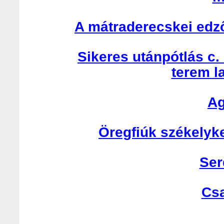
A mátraderecskei edző
Sikeres utánpótlás c.
terem l
Ag
Öregfiúk székelyk
Ser
Cs