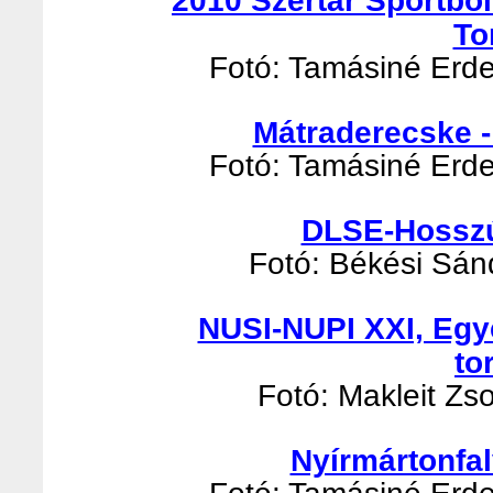
2010 Szertár Sportbo
To
Fotó: Tamásiné Erde
Mátraderecske -
Fotó: Tamásiné Erde
DLSE-Hosszúp
Fotó: Békési Sánd
NUSI-NUPI XXI, Egy
to
Fotó: Makleit Zso
Nyírmártonfal