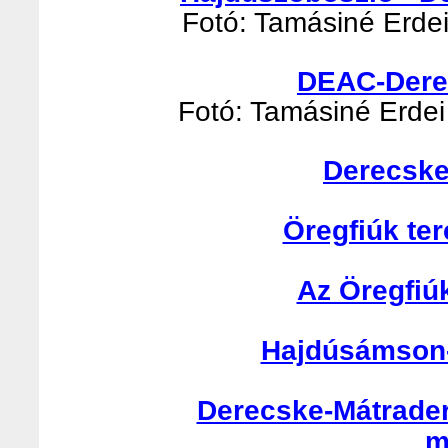
Fotó: Tamásiné Erdei 
DEAC-Derec
Fotó: Tamásiné Erdei 
Derecske
Öregfiúk te
Az Öregfiú
Hajdúsámson-
Derecske-Mátrader
m