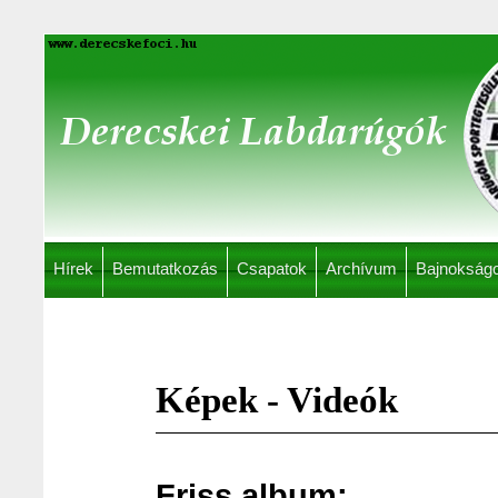
Hírek
Bemutatkozás
Csapatok
Archívum
Bajnokság
Képek - Videók
Friss album: