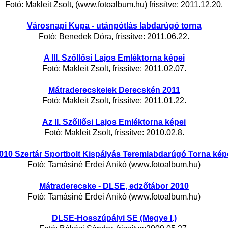
Fotó: Makleit Zsolt, (www.fotoalbum.hu) frissítve: 2011.12.20.
Városnapi Kupa - utánpótlás labdarúgó torna
Fotó: Benedek Dóra, frissítve: 2011.06.22.
A III. Szőllősi Lajos Emléktorna képei
Fotó: Makleit Zsolt, frissítve: 2011.02.07.
Mátraderecskeiek Derecskén 2011
Fotó: Makleit Zsolt, frissítve: 2011.01.22.
Az II. Szőllősi Lajos Emléktorna képei
Fotó: Makleit Zsolt, frissítve: 2010.02.8.
010 Szertár Sportbolt Kispályás Teremlabdarúgó Torna kép
Fotó: Tamásiné Erdei Anikó (www.fotoalbum.hu)
Mátraderecske - DLSE, edzőtábor 2010
Fotó: Tamásiné Erdei Anikó (www.fotoalbum.hu)
DLSE-Hosszúpályi SE (Megye I.)