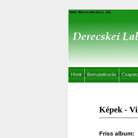
Hírek
Bemutatkozás
Csapat
Képek - V
Friss album: