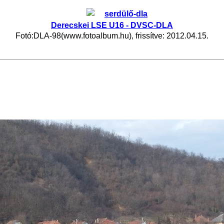
Derecskei LSE U16 - DVSC-DLA
Fotó:DLA-98(www.fotoalbum.hu), frissítve: 2012.04.15.