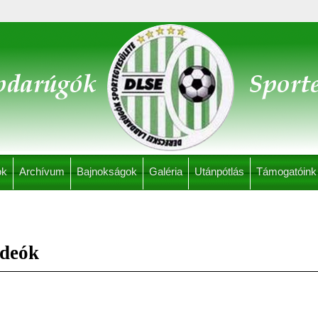
ok
Archívum
Bajnokságok
Galéria
Utánpótlás
Támogatóink
ideók