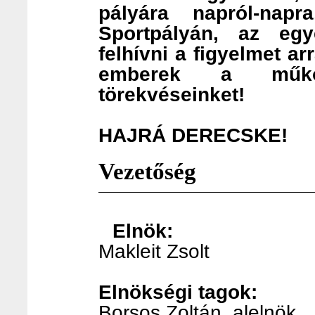
pályára napról-napr
Sportpályán, az egy
felhívni a figyelmet a
emberek a műkö
törekvéseinket!
HAJRÁ DERECSKE!
Vezetőség
Elnök:
Makleit Zsolt
Elnökségi tagok:
Borsos Zoltán, alelnök