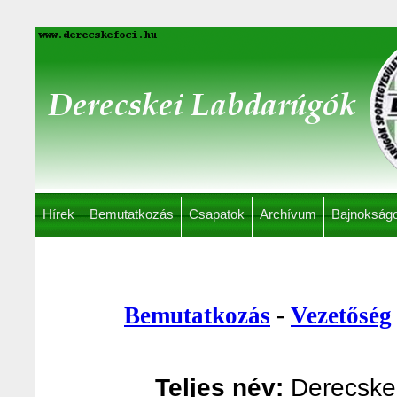
Hírek
Bemutatkozás
Csapatok
Archívum
Bajnokság
Bemutatkozás
-
Vezetőség
Teljes név:
Derecskei