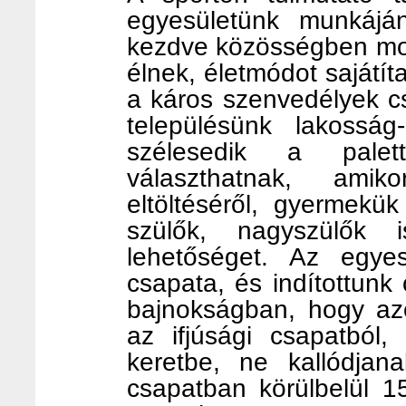
egyesületünk munkáján
kezdve közösségben mo
élnek, életmódot sajátít
a káros szenvedélyek c
településünk lakosság
szélesedik a palet
választhatnak, ami
eltöltéséről, gyermekü
szülők, nagyszülők i
lehetőséget. Az egyes
csapata, és indítottunk 
bajnokságban, hogy azo
az ifjúsági csapatból
keretbe, ne kallódjan
csapatban körülbelül 15