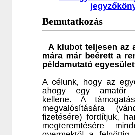
jegyzőköny
Bemutatkozás
A klubot teljesen az a
mára már beérett a re
példamutató egyesülett
A célunk, hogy az egy
ahogy egy amatőr s
kellene. A támogatá
megvalósítására (v
fizetésére) fordítjuk, 
megteremtésére min
gyermektől a felnőttig.