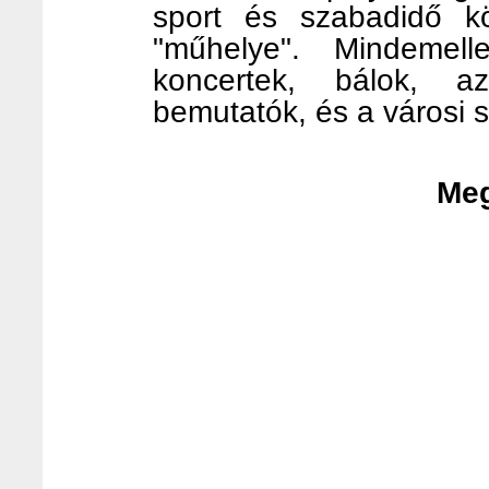
sport és szabadidő kö
"műhelye". Mindemell
koncertek, bálok, az
bemutatók, és a városi 
Meg