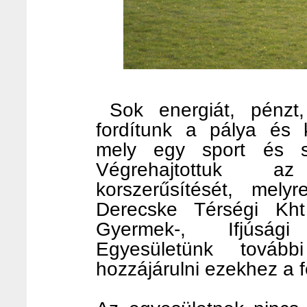
Sok energiát, pénzt
fordítunk a pálya és k
mely egy sport és s
Végrehajtottuk az
korszerűsítését, mely
Derecske Térségi Kht 
Gyermek-, Ifjúsági
Egyesületünk továb
hozzájárulni ezekhez a f