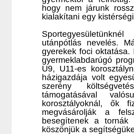
hogy nem járunk rossz 
kialakítani egy kistérség
Sportegyesületünkn
utánpótlás nevelés. M
gyerekek foci oktatása
gyermeklabdarúgó progr
U9, U11-es korosztályn
házigazdája volt egyes
szerény költségve
támogatásával való
korosztályoknál, ők fi
megvásárolják a fels
besegítenek a tornák
köszönjük a segítségüke