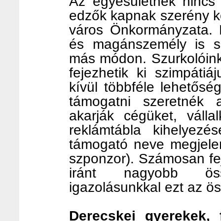
Az egyesületnek nincs f
edzők kapnak szerény kö
város Önkormányzata. E
és magánszemély is s
más módon. Szurkolóink
fejezhetik ki szimpátiá
kívül többféle lehetősé
támogatni szeretnék 
akarják cégüket, válla
reklámtábla kihelyezé
támogató neve megjele
szponzor). Számosan fej
iránt nagyobb ös
igazolásunkkal ezt az ös
Derecskei gyerekek, f