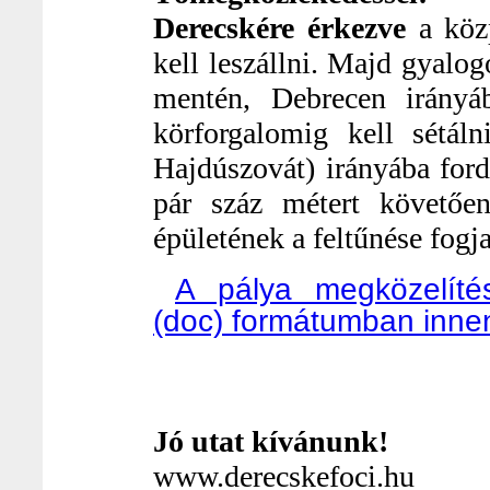
Derecskére érkezve
a közp
kell leszállni. Majd gyalog
mentén, Debrecen irányá
körforgalomig kell sétál
Hajdúszovát) irányába for
pár száz métert követően
épületének a feltűnése fogj
A pálya megközelíté
(doc) formátumban innen 
Jó utat kívánunk!
www.derecskefoci.hu