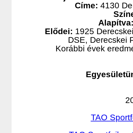
Címe:
4130 Der
Szín
Alapítva
Elődei:
1925 Derecskei
DSE, Derecskei 
Korábbi évek eredm
Egyesületün
2
TAO Sportf