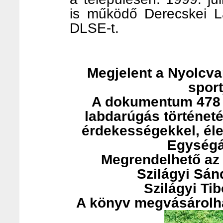
is működő Derecskei L
DLSE-t.
Megjelent a Nyolcv
sport
A dokumentum 478 o
labdarúgás történetét
érdekességekkel, élet
Egységár
Megrendelhető az 
Szilágyi Sán
Szilágyi Ti
A könyv megvásárolha