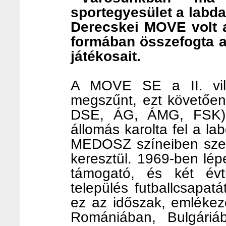
sportegyesület a labda
Derecskei MOVE volt a
formában összefogta a 
játékosait.
A MOVE SE a II. vil
megszűnt, ezt követően
DSE, ÁG, ÁMG, FSK), 
állomás karolta fel a la
MEDOSZ színeiben szer
keresztül. 1969-ben lép
támogató, és két évti
település futballcsapatát
ez az időszak, emlékeze
Romániában, Bulgáriá