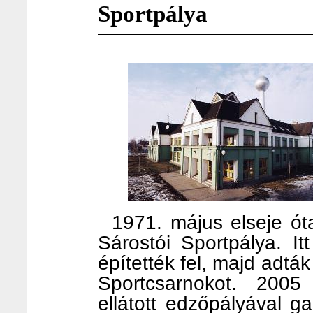
Sportpálya
1971. május elseje ót
Sárostói Sportpálya. It
építették fel, majd adtá
Sportcsarnokot. 2005 
ellátott edzőpályával 