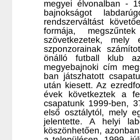
megyei élvonalban - 1
bajnokságot labdar
rendszerváltást követő
formája, megszűntek
szövetkezetek, mely 
szponzorainak számíto
önálló futball klub
megyebajnoki cím megs
ban játszhatott csapat
után kiesett. Az ezredf
évek következtek a f
csapatunk 1999-ben, 3
első osztálytól, mely 
jelentette. A helyi l
köszönhetően, azonban 
a településen. 1999. jú