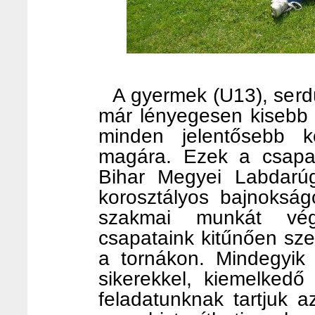
A gyermek (U13), serdü
már lényegesen kisebb a
minden jelentősebb kö
magára. Ezek a csapat
Bihar Megyei Labdarúg
korosztályos bajnoksá
szakmai munkát vég
csapataink kitűnően sz
a tornákon. Mindegyik 
sikerekkel, kiemelkedő
feladatunknak tartjuk a