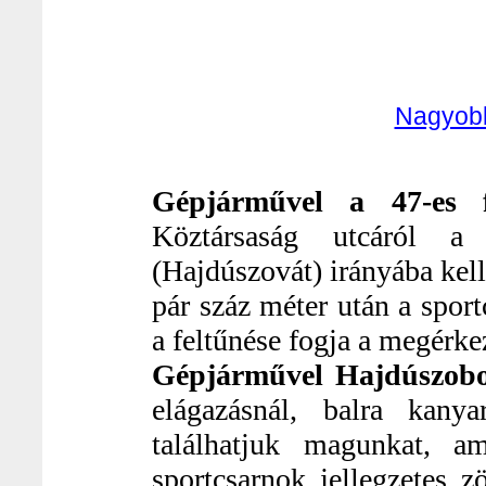
Nagyobb
Gépjárművel a 47-es 
Köztársaság utcáról a 
(Hajdúszovát) irányába kell
pár száz méter után a sport
a feltűnése fogja a megérkez
Gépjárművel Hajdúszobos
elágazásnál, balra kan
találhatjuk magunkat, 
sportcsarnok jellegzetes z