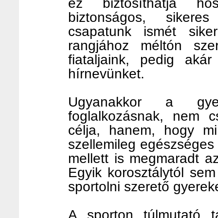
ez biztosíthatja h
biztonságos, sikere
csapatunk ismét sike
rangjához méltón szer
fiataljaink, pedig aká
hírnevünket.
Ugyanakkor a gyere
foglalkozásnak, nem c
célja, hanem, hogy mind
szellemileg egészséges 
mellett is megmaradt az
Egyik korosztálytól sem
sportolni szerető gyerek
A sporton túlmutató t