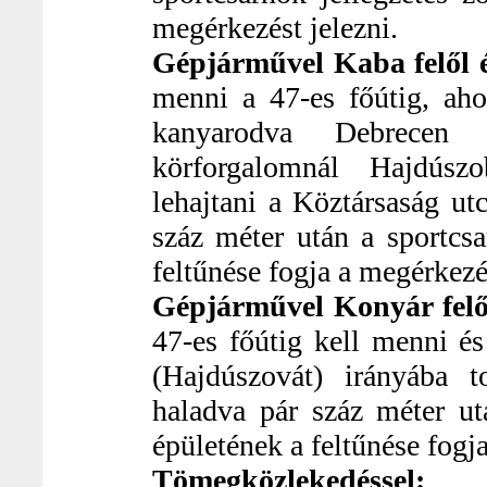
megérkezést jelezni.
Gépjárművel Kaba felől 
menni a 47-es főútig, aho
kanyarodva Debrecen
körforgalomnál Hajdúszo
lehajtani a Köztársaság ut
száz méter után a sportcsa
feltűnése fogja a megérkezés
Gépjárművel Konyár felő
47-es főútig kell menni é
(Hajdúszovát) irányába 
haladva pár száz méter ut
épületének a feltűnése fogj
Tömegközlekedéssel: 